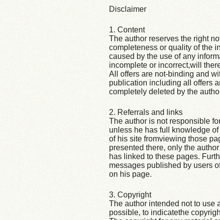
Disclaimer
1. Content
The author reserves the right not
completeness or quality of the i
caused by the use of any informa
incomplete or incorrect,will ther
All offers are not-binding and wi
publication including all offers
completely deleted by the auth
2. Referrals and links
The author is not responsible for
unless he has full knowledge of 
of his site fromviewing those pa
presented there, only the author
has linked to these pages. Furth
messages published by users of 
on his page.
3. Copyright
The author intended not to use an
possible, to indicatethe copyrigh