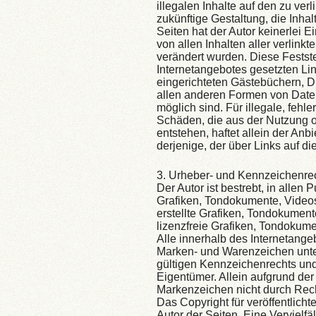
illegalen Inhalte auf den zu ve
zukünftige Gestaltung, die Inhal
Seiten hat der Autor keinerlei Ei
von allen Inhalten aller verlink
verändert wurden. Diese Feststel
Internetangebotes gesetzten Li
eingerichteten Gästebüchern, Di
allen anderen Formen von Daten
möglich sind. Für illegale, fehl
Schäden, die aus der Nutzung o
entstehen, haftet allein der Anb
derjenige, der über Links auf die
3. Urheber- und Kennzeichenre
Der Autor ist bestrebt, in allen
Grafiken, Tondokumente, Video
erstellte Grafiken, Tondokumen
lizenzfreie Grafiken, Tondokum
Alle innerhalb des Internetange
Marken- und Warenzeichen unte
gültigen Kennzeichenrechts und
Eigentümer. Allein aufgrund der
Markenzeichen nicht durch Recht
Das Copyright für veröffentlichte
Autor der Seiten. Eine Vervielf