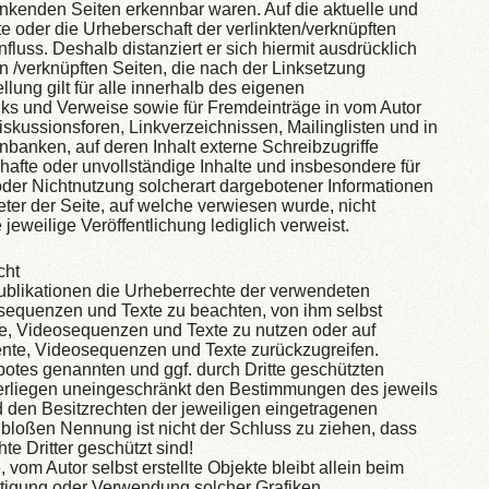
rlinkenden Seiten erkennbar waren. Auf die aktuelle und
te oder die Urheberschaft der verlinkten/verknüpften
nfluss. Deshalb distanziert er sich hiermit ausdrücklich
ten /verknüpften Seiten, die nach der Linksetzung
lung gilt für alle innerhalb des eigenen
nks und Verweise sowie für Fremdeinträge in vom Autor
skussionsforen, Linkverzeichnissen, Mailinglisten und in
banken, auf deren Inhalt externe Schreibzugriffe
erhafte oder unvollständige Inhalte und insbesondere für
der Nichtnutzung solcherart dargebotener Informationen
ieter der Seite, auf welche verwiesen wurde, nicht
 jeweilige Veröffentlichung lediglich verweist.
cht
 Publikationen die Urheberrechte der verwendeten
sequenzen und Texte zu beachten, von ihm selbst
te, Videosequenzen und Texte zu nutzen oder auf
ente, Videosequenzen und Texte zurückzugreifen.
botes genannten und ggf. durch Dritte geschützten
rliegen uneingeschränkt den Bestimmungen des jeweils
 den Besitzrechten der jeweiligen eingetragenen
 bloßen Nennung ist nicht der Schluss zu ziehen, dass
e Dritter geschützt sind!
, vom Autor selbst erstellte Objekte bleibt allein beim
ältigung oder Verwendung solcher Grafiken,