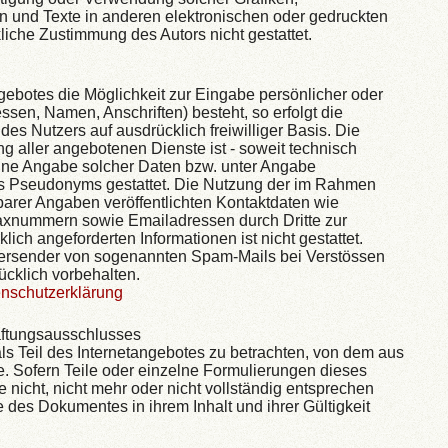
und Texte in anderen elektronischen oder gedruckten
liche Zustimmung des Autors nicht gestattet.
gebotes die Möglichkeit zur Eingabe persönlicher oder
ssen, Namen, Anschriften) besteht, so erfolgt die
es Nutzers auf ausdrücklich freiwilliger Basis. Die
aller angebotenen Dienste ist - soweit technisch
hne Angabe solcher Daten bzw. unter Angabe
es Pseudonyms gestattet. Die Nutzung der im Rahmen
arer Angaben veröffentlichten Kontaktdaten wie
Faxnummern sowie Emailadressen durch Dritte zur
ich angeforderten Informationen ist nicht gestattet.
 Versender von sogenannten Spam-Mails bei Verstössen
ücklich vorbehalten.
nschutzerklärung
aftungsausschlusses
ls Teil des Internetangebotes zu betrachten, von dem aus
e. Sofern Teile oder einzelne Formulierungen dieses
 nicht, nicht mehr oder nicht vollständig entsprechen
le des Dokumentes in ihrem Inhalt und ihrer Gültigkeit