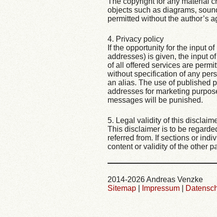
The copyright for any material c
objects such as diagrams, sounds 
permitted without the author’s 
4. Privacy policy
If the opportunity for the input
addresses) is given, the input o
of all offered services are permi
without specification of any per
an alias. The use of published 
addresses for marketing purpos
messages will be punished.
5. Legal validity of this disclaim
This disclaimer is to be regarde
referred from. If sections or indi
content or validity of the other p
2014-2026 Andreas Venzke
Sitemap
|
Impressum
|
Datensch