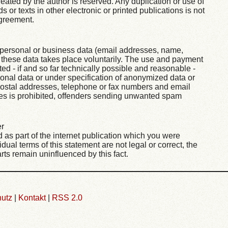
reated by the author is reserved. Any duplication or use of
or texts in other electronic or printed publications is not
agreement.
 of personal or business data (email addresses, name,
f these data takes place voluntarily. The use and payment
tted - if and so far technically possible and reasonable -
sonal data or under specification of anonymized data or
postal addresses, telephone or fax numbers and email
es is prohibited, offenders sending unwanted spam
er
d as part of the internet publication which you were
vidual terms of this statement are not legal or correct, the
arts remain uninfluenced by this fact.
utz
|
Kontakt
|
RSS 2.0