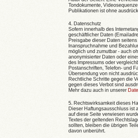
Tondokumente, Videosequenzen 
Publikationen ist ohne ausdrück
4. Datenschutz
Sofern innerhalb des Internetan
geschäftlicher Daten (Emailadre
Preisgabe dieser Daten seitens d
Inanspruchnahme und Bezahlung 
möglich und zumutbar - auch o
anonymisierter Daten oder ein
des Impressums oder vergleichb
Postanschriften, Telefon- und 
Übersendung von nicht ausdrückl
Rechtliche Schritte gegen die
gegen dieses Verbot sind ausdr
Mehr dazu auch in unserer
Date
5. Rechtswirksamkeit dieses H
Dieser Haftungsausschluss ist a
auf diese Seite verwiesen wurd
Textes der geltenden Rechtslage
sollten, bleiben die übrigen Tei
davon unberührt.